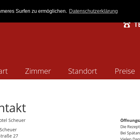
hmeres Surfen zu ermöglichen.
Datenschutzerklärung
art
Zimmer
Standort
Preise
ntakt
otel Scheuer
Öffnungs
Die Rezept
 Scheuer
Bei Späta
traße 27
Vielen Dan